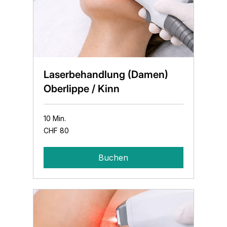
Laserbehandlung (Damen)
Oberlippe / Kinn
10 Min.
80
CHF 80
Schweizer
Franken
Buchen