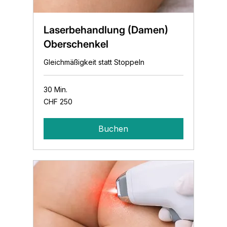
Laserbehandlung (Damen)
Oberschenkel
Gleichmäßigkeit statt Stoppeln
30 Min.
250
CHF 250
Schweizer
Franken
Buchen