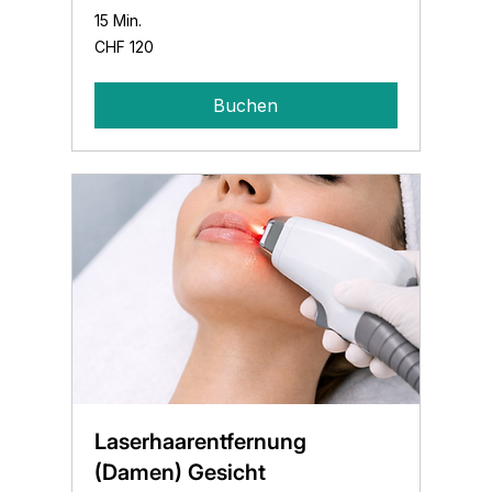
15 Min.
120
CHF 120
Schweizer
Franken
Buchen
Laserhaarentfernung
(Damen) Gesicht