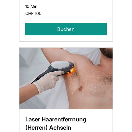
10 Min.
100
CHF 100
Schweizer
Franken
Buchen
Laser Haarentferrnung
(Herren) Achseln