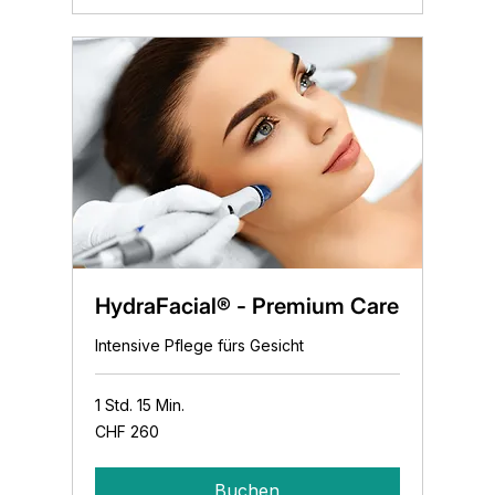
HydraFacial® - Premium Care
Intensive Pflege fürs Gesicht
1 Std. 15 Min.
260
CHF 260
Schweizer
Franken
Buchen