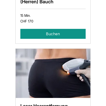
(Herren) Bauch
15 Min.
170
CHF 170
Schweizer
Franken
Buchen