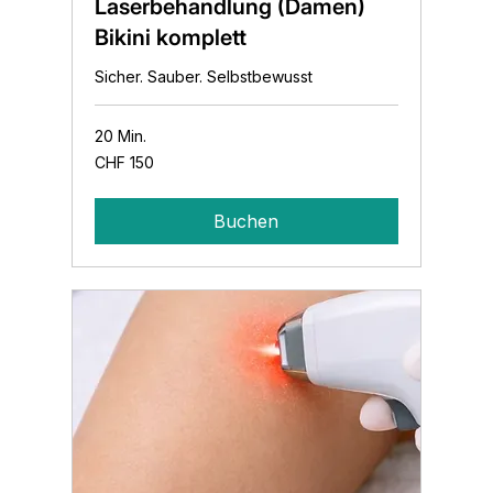
Laserbehandlung (Damen)
Bikini komplett
Sicher. Sauber. Selbstbewusst
20 Min.
150
CHF 150
Schweizer
Franken
Buchen