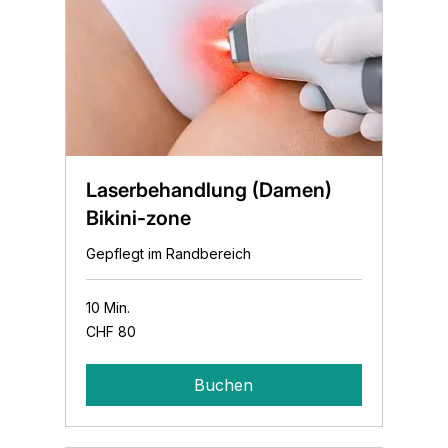
Laserbehandlung (Damen)
Bikini-zone
Gepflegt im Randbereich
10 Min.
80
CHF 80
Schweizer
Franken
Buchen