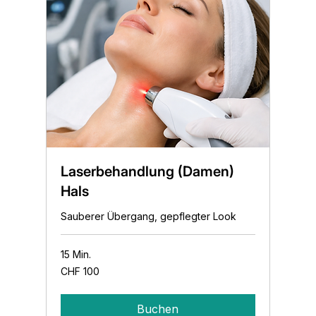
Laserbehandlung (Damen)
Hals
Sauberer Übergang, gepflegter Look
15 Min.
100
CHF 100
Schweizer
Franken
Buchen