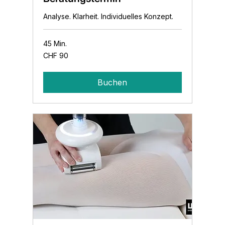
Analyse. Klarheit. Individuelles Konzept.
45 Min.
90
CHF 90
Schweizer
Franken
Buchen