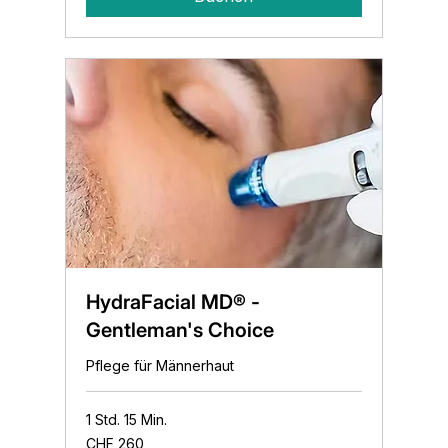
HydraFacial MD® -
Gentleman's Choice
Pflege für Männerhaut
1 Std. 15 Min.
260
CHF 260