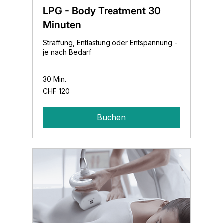
LPG - Body Treatment 30
Minuten
Straffung, Entlastung oder Entspannung -
je nach Bedarf
30 Min.
120
CHF 120
Schweizer
Franken
Buchen