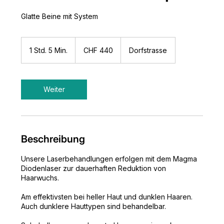
Glatte Beine mit System
440
Schweizer
1 Std. 5 Min.
1
CHF 440
Dorfstrasse
Franken
S
t
d
5
Weiter
M
i
n
.
Beschreibung
Unsere Laserbehandlungen erfolgen mit dem Magma
Diodenlaser zur dauerhaften Reduktion von
Haarwuchs.
Am effektivsten bei heller Haut und dunklen Haaren.
Auch dunklere Hauttypen sind behandelbar.