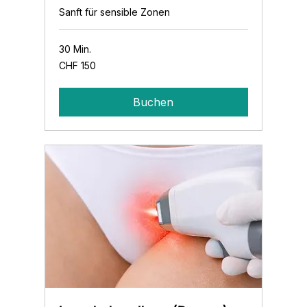
Sanft für sensible Zonen
30 Min.
150
CHF 150
Schweizer
Franken
Buchen