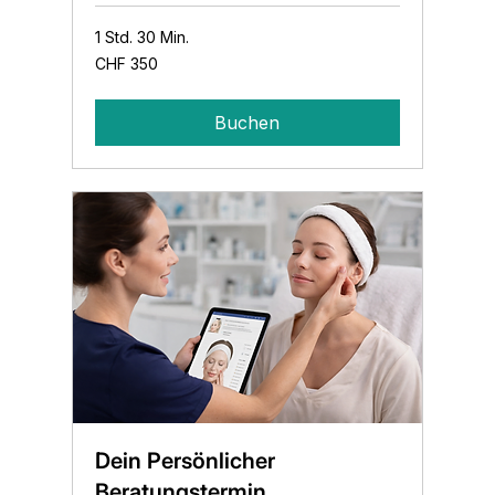
1 Std. 30 Min.
350
CHF 350
Schweizer
Franken
Buchen
Dein Persönlicher
Beratungstermin