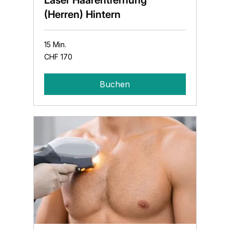
Laser Haarentfernung
(Herren) Hintern
15 Min.
170
CHF 170
Schweizer
Franken
Buchen