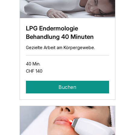
LPG Endermologie
Behandlung 40 Minuten
Gezielte Arbeit am Körpergewebe.
40 Min.
140
CHF 140
Schweizer
Franken
Buchen