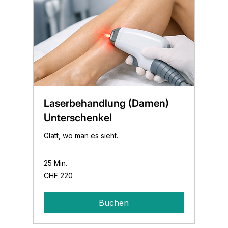
Laserbehandlung (Damen)
Unterschenkel
Glatt, wo man es sieht.
25 Min.
220
CHF 220
Schweizer
Franken
Buchen