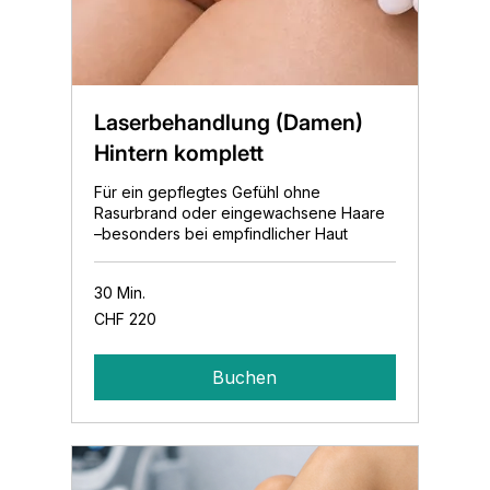
Laserbehandlung (Damen)
Hintern komplett
Für ein gepflegtes Gefühl ohne
Rasurbrand oder eingewachsene Haare
–besonders bei empfindlicher Haut
30 Min.
220
CHF 220
Schweizer
Franken
Buchen