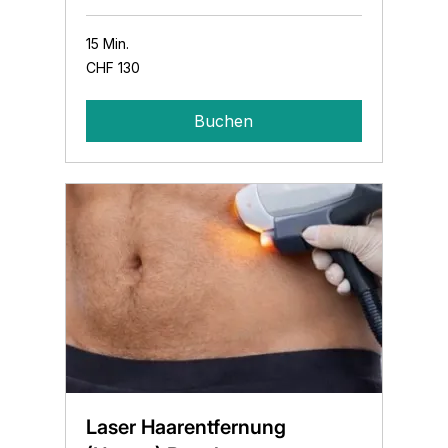
15 Min.
130
CHF 130
Schweizer
Franken
Buchen
Laser Haarentfernung