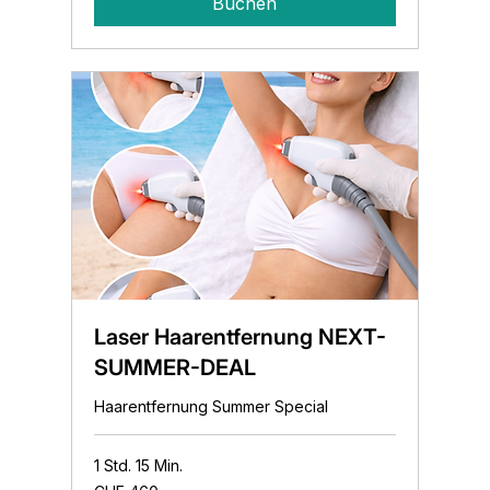
Buchen
Laser Haarentfernung NEXT-
SUMMER-DEAL
Haarentfernung Summer Special
1 Std. 15 Min.
460