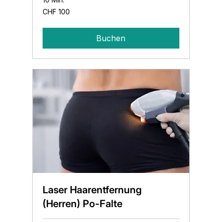
100
CHF 100
Schweizer
Franken
Buchen
Laser Haarentfernung
(Herren) Po-Falte