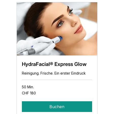
HydraFacial® Express Glow
Reinigung. Frische. Ein erster Eindruck
50 Min.
180
CHF 180
Schweizer
Franken
Buchen