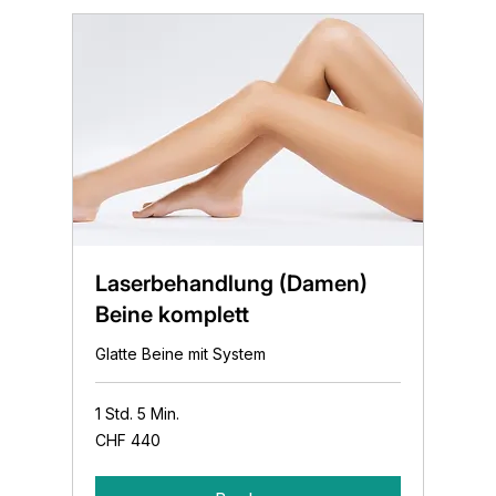
Laserbehandlung (Damen)
Beine komplett
Glatte Beine mit System
1 Std. 5 Min.
440
CHF 440
Schweizer
Franken