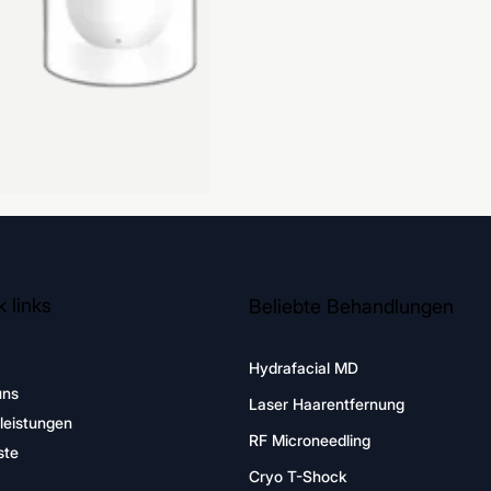
 links
Beliebte Behandlungen
Hydrafacial MD
uns
Laser Haarentfernung
leistungen
RF Microneedling
ste
Cryo T-Shock