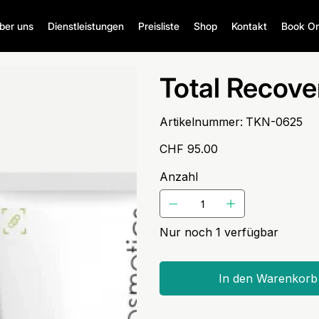
ber uns
Dienstleistungen
Preisliste
Shop
Kontakt
Book On
Total Recov
Artikelnummer:
Artikelnummer:
TKN-0625
TKN-
0625
Preis
CHF 95.00
Anzahl
Nur noch 1 verfügbar
In den Warenkorb