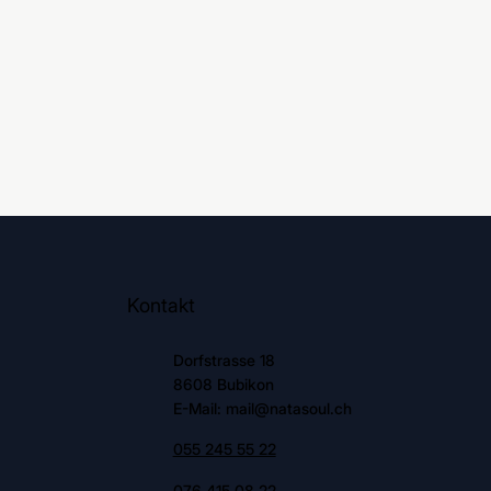
Kontakt
Dorfstrasse 18
8608 Bubikon
E-Mail: mail@natasoul.ch
055 245 55 22
076 415 08 22