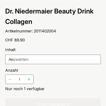
Dr. Niedermaier Beauty Drink
Collagen
Artikelnummer:
Artikelnummer:
2011402004
2011402004
Preis
CHF 89.90
Inhalt
Anzahl
Nur noch 1 verfügbar
In den Warenkorb