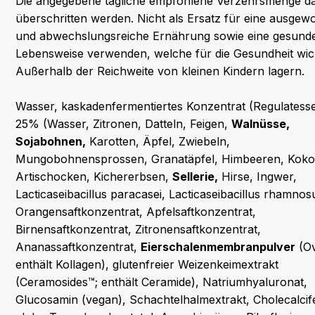
Die angegebene tägliche empfohlene Verzehrsmenge da
überschritten werden. Nicht als Ersatz für eine ausge
und abwechslungsreiche Ernährung sowie eine gesund
Lebensweise verwenden, welche für die Gesundheit wich
Außerhalb der Reichweite von kleinen Kindern lagern.
Wasser, kaskadenfermentiertes Konzentrat (Regulatess
25% (Wasser, Zitronen, Datteln, Feigen,
Walnüsse,
Sojabohnen,
Karotten, Äpfel, Zwiebeln,
Mungobohnensprossen, Granatäpfel, Himbeeren, Koko
Artischocken, Kichererbsen,
Sellerie,
Hirse, Ingwer,
Lacticaseibacillus paracasei, Lacticaseibacillus rhamnos
Orangensaftkonzentrat, Apfelsaftkonzentrat,
Birnensaftkonzentrat, Zitronensaftkonzentrat,
Ananassaftkonzentrat,
Eierschalenmembranpulver
(O
enthält Kollagen), glutenfreier Weizenkeimextrakt
(Ceramosides™; enthält Ceramide), Natriumhyaluronat,
Glucosamin (vegan), Schachtelhalmextrakt, Cholecalcife