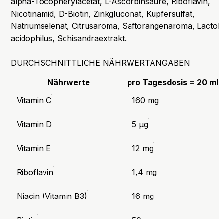
alpha-Tocopherylacetat, L-Ascorbinsäure, Riboflavin,
Nicotinamid, D-Biotin, Zinkgluconat, Kupfersulfat,
Natriumselenat, Citrusaroma, Saftorangenaroma, Lactob
acidophilus, Schisandraextrakt.
DURCHSCHNITTLICHE NÄHRWERTANGABEN
Nährwerte
pro Tagesdosis = 20 ml
Vitamin C
160 mg
Vitamin D
5 µg
Vitamin E
12 mg
Riboflavin
1,4 mg
Niacin (Vitamin B3)
16 mg