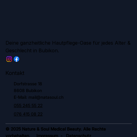
Deine ganzheitliche Hautpflege-Oase für jedes Alter &
Geschlecht in Bubikon.
Kontakt
Dorfstrasse 18
8608 Bubikon
E-Mail: mail@natasoul.ch
055 245 55 22
076 415 08 22
© 2025 Nature & Soul Medical Beauty. Alle Rechte
vorbehalten.
Impressum
-
Datenschutz