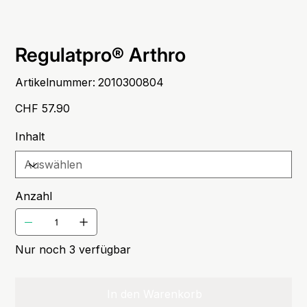
Regulatpro® Arthro
Artikelnummer:
Artikelnummer:
2010300804
2010300804
Preis
CHF 57.90
Inhalt
Anzahl
Nur noch 3 verfügbar
In den Warenkorb