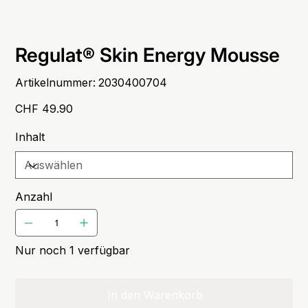
Regulat® Skin Energy Mousse
Artikelnummer:
Artikelnummer:
2030400704
2030400704
Preis
CHF 49.90
Inhalt
Anzahl
Nur noch 1 verfügbar
In den Warenkorb