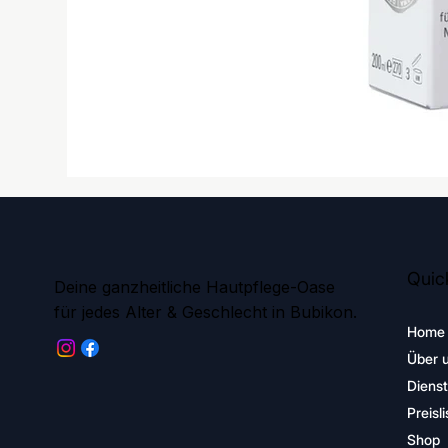
Quick
Deine ganzheitliche Hautpflege-Oase
für jedes Alter & Geschlecht in Bubikon.
Home
Über 
Dienst
Preisli
Shop