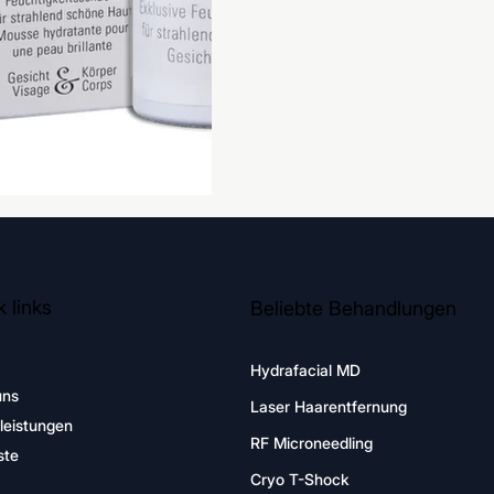
 links
Beliebte Behandlungen
Hydrafacial MD
uns
Laser Haarentfernung
leistungen
RF Microneedling
ste
Cryo T-Shock