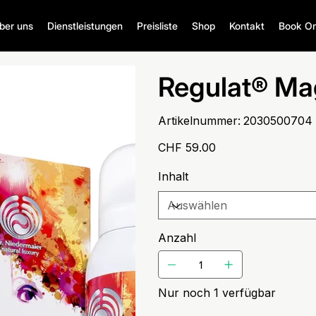
ber uns
Dienstleistungen
Preisliste
Shop
Kontakt
Book On
Regulat® Ma
Artikelnummer:
Artikelnummer:
2030500704
2030500704
Preis
CHF 59.00
Inhalt
Anzahl
Nur noch 1 verfügbar