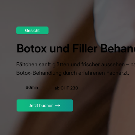
Gesicht
Botox und Filler Beha
Fältchen sanft glätten und frischer aussehen – n
Botox-Behandlung durch erfahrenen Facharzt.
60min
ab CHF 230
Jetzt buchen